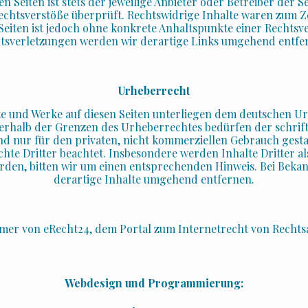
 Seiten ist stets der jeweilige Anbieter oder Betreiber der S
echtsverstöße überprüft. Rechtswidrige Inhalte waren zum Ze
 Seiten ist jedoch ohne konkrete Anhaltspunkte einer Rechts
tsverletzungen werden wir derartige Links umgehend entfe
Urheberrecht
lte und Werke auf diesen Seiten unterliegen dem deutschen Ur
erhalb der Grenzen des Urheberrechtes bedürfen der schrift
nd nur für den privaten, nicht kommerziellen Gebrauch gestatt
hte Dritter beachtet. Insbesondere werden Inhalte Dritter al
den, bitten wir um einen entsprechenden Hinweis. Bei Bek
derartige Inhalte umgehend entfernen.
aimer von eRecht24, dem Portal zum Internetrecht von Rechts
Webdesign und Programmierung: