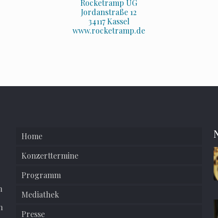
Rocketramp UG
Jordanstraße 12
34117 Kassel
www.rocketramp.de
Home
Konzerttermine
Programm
n
Mediathek
n
Presse